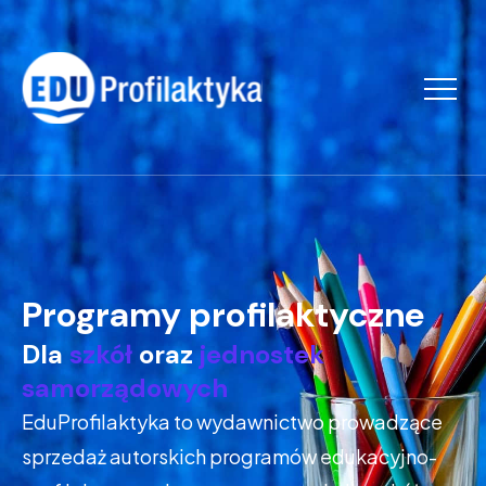
Programy profilaktyczne
Dla
szkół
oraz
jednostek
samorządowych
EduProfilaktyka to wydawnictwo prowadzące
sprzedaż autorskich programów edukacyjno-